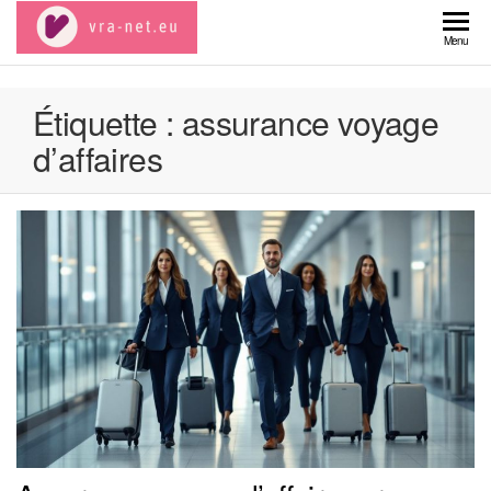
Skip
to
VRA
Menu
the
net
content
Étiquette :
assurance voyage
d’affaires