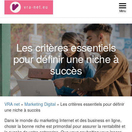
Skip
to
VRA
Menu
the
net
content
Les critères essentiels
pour définir une niche à
succès
VRA net
»
Marketing Digital
» Les critères essentiels pour définir
une niche à succès
Dans le monde du marketing Internet et des business en ligne,
choisir la bonne niche est primordial pour assurer la rentabilité et